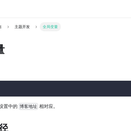
南
主题开发
全局变量
量
设置中的
相对应。
博客地址
径