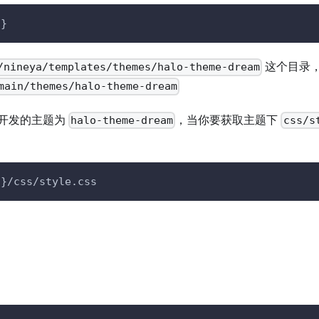
!}
这个目录
/nineya/templates/themes/halo-theme-dream
main/themes/halo-theme-dream
开发的主题为
，当你要获取主题下
halo-theme-dream
css/s
!}/css/style.css