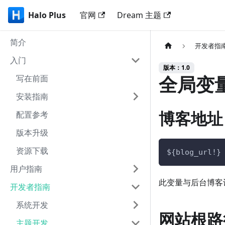
Halo Plus
官网
Dream 主题
简介
开发者指
入门
版本：1.0
全局变
写在前面
安装指南
博客地址
配置参考
版本升级
资源下载
${blog_url!}
用户指南
此变量与后台博客
开发者指南
系统开发
网站根路
主题开发