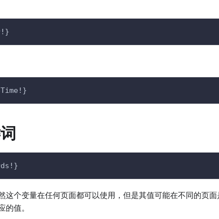
r!}
eTime!}
键词
rds!}
然这个变量在任何页面都可以使用，但是其值可能在不同的页面
应的值。